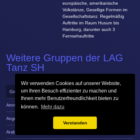
europäische, amerikanische
Volkstänze, Gesellige Formen im
Gesellschaftstanz. Regelmäßig
Auftritte im Raum Husum bis
Hamburg, darunter auch 3
Fernsehauftritte
Weitere Gruppen der LAG
Tanz SH
Wir verwenden Cookies auf unserer Website,
um Ihren Besuch effizienter zu machen und
Gruppenname ▾
Postleitzahl
Ihnen mehr Benutzerfreundlichkeit bieten zu
Amrumer Jugendtrachtengruppe
25946 Nebel/Amrum
können.
Mehr dazu
Angeliter Trachtengruppe
24944 Flensburg
Verstanden
Arabesque
21382 Brietlingen