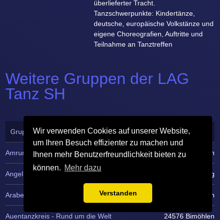
überlieferter Tracht.
Tanzschwerpunkte: Kindertänze,
deutsche, europäische Volkstänze und
eigene Choreografien, Auftritte und
Teilnahme an Tanztreffen
Weitere Gruppen der LAG
Tanz SH
Wir verwenden Cookies auf unserer Website,
Gruppenname ▾
Postleitzahl
um Ihren Besuch effizienter zu machen und
Amrumer Jugendtrachtengruppe
25946 Nebel/Amrum
Ihnen mehr Benutzerfreundlichkeit bieten zu
können.
Mehr dazu
Angeliter Trachtengruppe
24944 Flensburg
Verstanden
Arabesque
21382 Brietlingen
Auentanzkreis - Rund um die Welt
24576 Bimöhlen