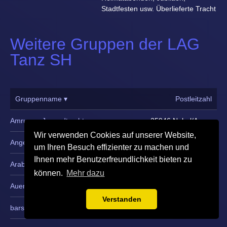
Stadtfesten usw. Überlieferte Tracht
Weitere Gruppen der LAG
Tanz SH
Gruppenname ▾
Postleitzahl
Amrumer Jugendtrachtengruppe
25946 Nebel/Amrum
Wir verwenden Cookies auf unserer Website,
Angeliter Trachtengruppe
24944 Flensburg
um Ihren Besuch effizienter zu machen und
Ihnen mehr Benutzerfreundlichkeit bieten zu
Arabesque
21382 Brietlingen
können.
Mehr dazu
Auentanzkreis - Rund um die Welt
24576 Bimöhlen
Verstanden
barsbüttler tänzer
22885 Barsbüttel