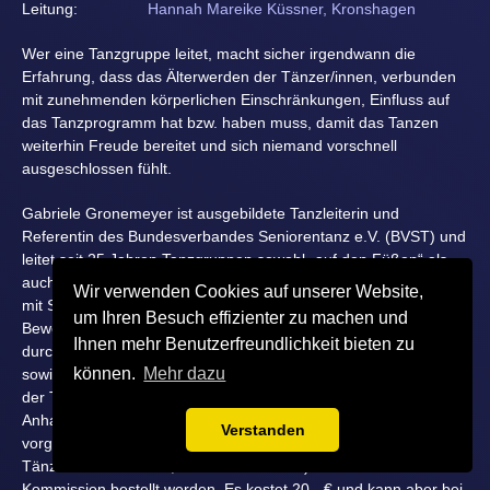
Leitung:
Hannah Mareike Küssner, Kronshagen
Wer eine Tanzgruppe leitet, macht sicher irgendwann die
Erfahrung, dass das Älterwerden der Tänzer/innen, verbunden
mit zunehmenden körperlichen Einschränkungen, Einfluss auf
das Tanzprogramm hat bzw. haben muss, damit das Tanzen
weiterhin Freude bereitet und sich niemand vorschnell
ausgeschlossen fühlt.
Gabriele Gronemeyer ist ausgebildete Tanzleiterin und
Referentin des Bundesverbandes Seniorentanz e.V. (BVST) und
leitet seit 25 Jahren Tanzgruppen sowohl „auf den Füßen“ als
auch „im Sitzen“. Gerne gibt sie ihre Erfahrungen aus der Arbeit
Wir verwenden Cookies auf unserer Website,
mit Senioren weiter; dazu gehören Überlegungen zu möglichen
um Ihren Besuch effizienter zu machen und
Bewegungseinschränkungen und dem Umgang damit, z.B.
Ihnen mehr Benutzerfreundlichkeit bieten zu
durch Vereinfachungen von Choreographien oder Alternativen,
können.
Mehr dazu
sowie die speziell auf ältere Lernende ausgerichtete Methodik
der Tanzvermittlung des Bundesverbandes Seniorentanz.
Anhand von Beispielen wird die Vielfalt der BVST-Tanzrichtung
Verstanden
vorgestellt. Das Materialset „Sei dabei“ (CD + Broschüre, 10
Tänze auf der Fläche, 9 Tänze im Sitzen) kann leider nicht in
Kommission bestellt werden. Es kostet 20,- € und kann aber bei