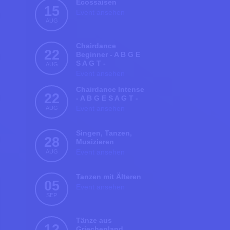
Ecossaisen
15
Event ansehen
AUG
Chairdance
22
Beginner - A B G E
S A G T -
AUG
Event ansehen
Chairdance Intense
22
- A B G E S A G T -
AUG
Event ansehen
Singen, Tanzen,
28
Musizieren
AUG
Event ansehen
Tanzen mit Älteren
05
Event ansehen
SEP
Tänze aus
12
Griechenland