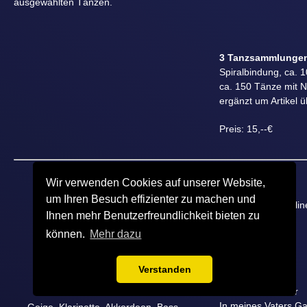
ausgewählten Tänzen.
3 Tanzsammlungen
Spiralbindung, ca. 1
ca. 150 Tänze mit 
ergänzt um Artikel ü
Preis: 15,--€
Rückelreih
Wir verwenden Cookies auf unserer Website,
In jungen Jahren
um Ihren Besuch effizienter zu machen und
Rheinländer Karolin
Ihnen mehr Benutzerfreundlichkeit bieten zu
Walzer Nr. 40
Viertürig
können.
Mehr dazu
Kuhlpietsch
Kieler Jäger
Verstanden
Linksum
Alter Manschester
CD Karoline
In meines Vaters Ga